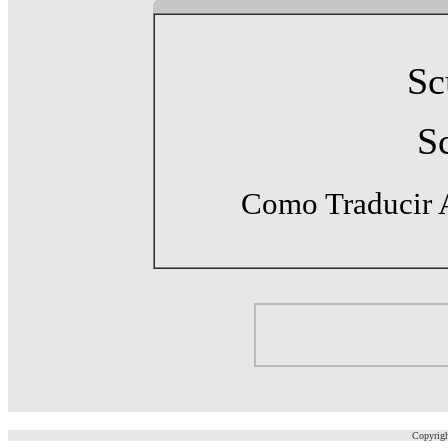
S
S
Como Traducir 
aaaaaa
a
Copyrigh